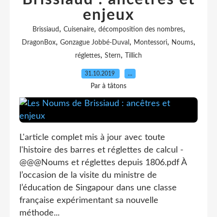
enjeux
,
,
,
Brissiaud
Cuisenaire
décomposition des nombres
,
,
,
,
DragonBox
Gonzague Jobbé-Duval
Montessori
Noums
,
,
réglettes
Stern
Tillich
31.10.2019
…
Par à tâtons
L'article complet mis à jour avec toute
l'histoire des barres et réglettes de calcul -
@@@Noums et réglettes depuis 1806.pdf À
l’occasion de la visite du ministre de
l’éducation de Singapour dans une classe
française expérimentant sa nouvelle
méthode...