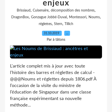
enjeux
,
,
,
Brissiaud
Cuisenaire
décomposition des nombres
,
,
,
,
DragonBox
Gonzague Jobbé-Duval
Montessori
Noums
,
,
réglettes
Stern
Tillich
31.10.2019
…
Par à tâtons
L'article complet mis à jour avec toute
l'histoire des barres et réglettes de calcul -
@@@Noums et réglettes depuis 1806.pdf À
l’occasion de la visite du ministre de
l’éducation de Singapour dans une classe
française expérimentant sa nouvelle
méthode...