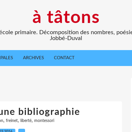
à tâtons
l'école primaire. Décomposition des nombres, poési
Jobbé-Duval
IPALES
ARCHIVES
CONTACT
une bibliographie
,
,
,
on
freinet
liberté
montessori
03.2016
…