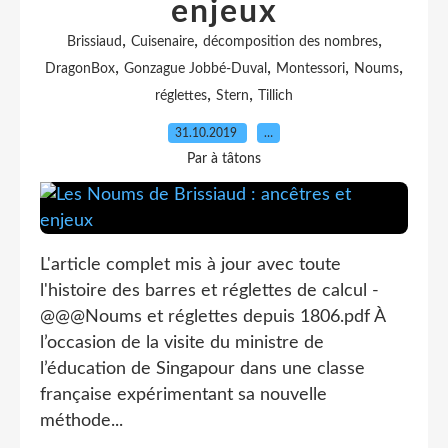
enjeux
,
,
,
Brissiaud
Cuisenaire
décomposition des nombres
,
,
,
,
DragonBox
Gonzague Jobbé-Duval
Montessori
Noums
,
,
réglettes
Stern
Tillich
31.10.2019
…
Par à tâtons
L'article complet mis à jour avec toute
l'histoire des barres et réglettes de calcul -
@@@Noums et réglettes depuis 1806.pdf À
l’occasion de la visite du ministre de
l’éducation de Singapour dans une classe
française expérimentant sa nouvelle
méthode...