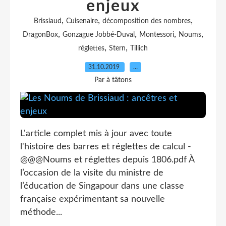
enjeux
,
,
,
Brissiaud
Cuisenaire
décomposition des nombres
,
,
,
,
DragonBox
Gonzague Jobbé-Duval
Montessori
Noums
,
,
réglettes
Stern
Tillich
31.10.2019
…
Par à tâtons
L'article complet mis à jour avec toute
l'histoire des barres et réglettes de calcul -
@@@Noums et réglettes depuis 1806.pdf À
l’occasion de la visite du ministre de
l’éducation de Singapour dans une classe
française expérimentant sa nouvelle
méthode...