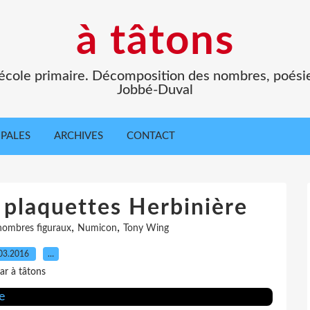
à tâtons
l'école primaire. Décomposition des nombres, poési
Jobbé-Duval
IPALES
ARCHIVES
CONTACT
 plaquettes Herbinière
,
,
nombres figuraux
Numicon
Tony Wing
03.2016
…
ar à tâtons