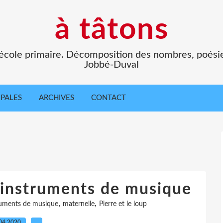
à tâtons
l'école primaire. Décomposition des nombres, poési
Jobbé-Duval
IPALES
ARCHIVES
CONTACT
 instruments de musique
,
,
ruments de musique
maternelle
Pierre et le loup
04.2020
…