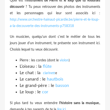
Quel est
l'instrument de
Pierre et le loup
que tu voudrais
découvrir
?
​ ​Tu peux retrouver des photos des instruments
et les personnages qui leur sont associés ici :
http://www.orchestre-hainaut-picardie.be/pierre-et-le-loup-
a-la-decouverte-des-instruments-p758318
Un musicien, quelqu'un dont c'est le métier de tous les
jours jouer d'un instrument, te présente son instrument ici.
Choisis lequel tu veux découvrir.
Pierre : les cordes (dont le
violon
)
L’oiseau : la
flûte
Le chat : la
clarinett
e
Le canard : le
hautbois
Le grand-père : le
basson
Le loup : le
cor
Si plus tard tu veux entendre
l'histoire sans la musique.
,
demande à tes parents de te la
lire ici