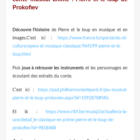
Prokofiev
Découvre l'histoire
de Pierre et le loup en musique et en
images.
​C'est ici :
https://www.france.tv/spectacles-et-
culture/opera-et-musique-classique/964199-pierre-et-le-
loup.html
Puis
joue à retrouver les instruments
et les personnages en
écoutant des extraits du conte.
C'est ici :
https://pad.philharmoniedeparis.fr/jeu-musical-
pierre-et-le-loup-prokoviev.aspx?id=1092878#VKv
Et là :
https://www.rtbf.be/musiq3/actualite/a-la-
une/detail_le-classique-en-prime-pierre-et-le-loup-de-
prokofiev?id=9818488