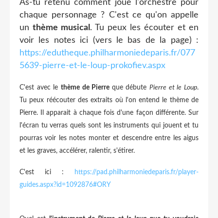
As-tu retenu comment joue l'orchestre pour
chaque personnage ? C'est ce qu'on appelle
un
thème musical
. Tu peux les écouter et en
voir les notes ici (vers le bas de la page) :
https://edutheque.philharmoniedeparis.fr/077
5639-pierre-et-le-loup-prokofiev.aspx
C'est avec le
thème de Pierre
que débute
Pierre et le Loup
.
Tu peux réécouter des extraits où l'on entend le thème de
Pierre. Il apparait à chaque fois d'une façon différente. Sur
l'écran tu verras quels sont les instruments qui jouent et tu
pourras voir les notes monter et descendre entre les aigus
et les graves, accélérer, ralentir, s'étirer.
C'est ici :
https://pad.philharmoniedeparis.fr/player-
guides.aspx?id=1092876#ORY