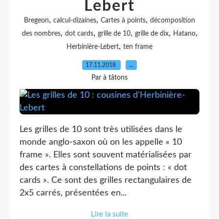
Lebert
,
,
,
Bregeon
calcul-dizaines
Cartes à points
décomposition
,
,
,
,
,
des nombres
dot cards
grille de 10
grille de dix
Hatano
,
Herbinière-Lebert
ten frame
17.11.2018
…
Par à tâtons
Les grilles de 10 sont très utilisées dans le
monde anglo-saxon où on les appelle « 10
frame ». Elles sont souvent matérialisées par
des cartes à constellations de points : « dot
cards ». Ce sont des grilles rectangulaires de
2x5 carrés, présentées en...
Lire la suite